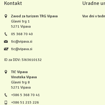
Kontakt
Uradne u
Zavod za turizem TRG Vipava
Vse dni v tedn
Glavni trg 1
5271 Vipava
05 368 70 40
tic@vipava.si
tic@vipava.si
ID za DDV:
SI63610132
TIC Vipava
Vinoteka Vipava
Glavni trg 8
5271 Vipava
+386 5 368 70 41
+386 51 215 226