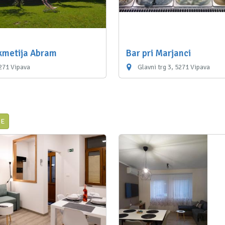
 kmetija Abram
Bar pri Marjanci
271 Vipava
Glavni trg 3, 5271 Vipava
SE