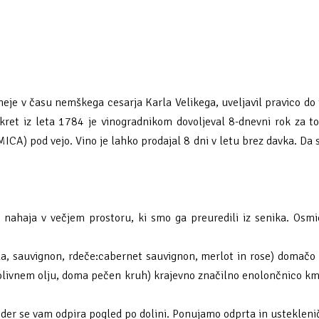
neje v času nemškega cesarja Karla Velikega, uveljavil pravico do 
Dekret iz leta 1784 je vinogradnikom dovoljeval 8-dnevni rok za t
ICA) pod vejo. Vino je lahko prodajal 8 dni v letu brez davka. Da 
 nahaja v večjem prostoru, ki smo ga preuredili iz senika. Osm
la, sauvignon, rdeče:cabernet sauvignon, merlot in rose) domačo 
vnem olju, doma pečen kruh) krajevno značilno enolončnico kmečki 
oder se vam odpira pogled po dolini. Ponujamo odprta in ustekleni