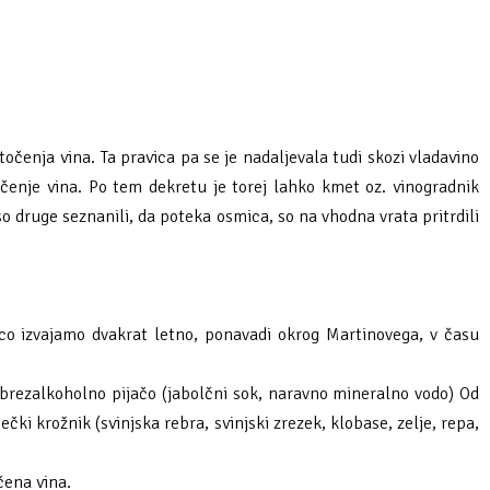
točenja vina. Ta pravica pa se je nadaljevala tudi skozi vladavino
očenje vina. Po tem dekretu je torej lahko kmet oz. vinogradnik
so druge seznanili, da poteka osmica, so na vhodna vrata pritrdili
ico izvajamo dvakrat letno, ponavadi okrog Martinovega, v času
brezalkoholno pijačo (jabolčni sok, naravno mineralno vodo) Od
krožnik (svinjska rebra, svinjski zrezek, klobase, zelje, repa,
čena vina.