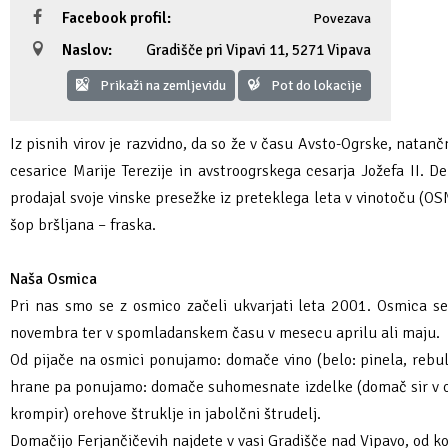
Facebook profil:
Povezava
Fotogalerija
Ideja za izlet
Raziskuj Vipavo s pomočjo vitezov Vipavskih
Pomembni kontakti
Zelena Vipava
Naslov:
Gradišče pri Vipavi 11
,
5271 Vipava
Zasebno doživetje lova na tartufe
Pogosta vprašanja
Trajnostna mobilnost
Prikaži na zemljevidu
Pot do lokacije
Novičke
Iz pisnih virov je razvidno, da so že v času Avsto-Ogrske, natanč
cesarice Marije Terezije in avstroogrskega cesarja Jožefa II. 
Publikacije
prodajal svoje vinske presežke iz preteklega leta v vinotoču (OSM
šop bršljana – fraska.
Projekti
Naša Osmica
Poslovne strani
Pri nas smo se z osmico začeli ukvarjati leta 2001. Osmica se
novembra ter v spomladanskem času v mesecu aprilu ali maju.
Od pijače na osmici ponujamo: domače vino (belo: pinela, rebu
hrane pa ponujamo: domače suhomesnate izdelke (domač sir v oli
krompir) orehove štruklje in jabolčni štrudelj.
Domačijo Ferjančičevih najdete v vasi Gradišče nad Vipavo, od k