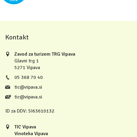
Kontakt
Zavod za turizem TRG Vipava
Glavni trg 1
5271 Vipava
05 368 70 40
tic@vipava.si
tic@vipava.si
ID za DDV:
SI63610132
TIC Vipava
Vinoteka Vipava