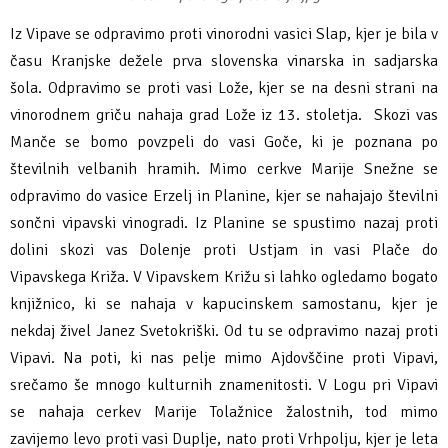
Fotogalerija
Ideja za izlet
Raziskuj Vipavo s pomočjo vitezov Vipavskih
Pomembni kontakti
Zelena Vipava
Iz Vipave se odpravimo proti vinorodni vasici Slap, kjer je bila v
času Kranjske dežele prva slovenska vinarska in sadjarska
Zasebno doživetje lova na tartufe
Pogosta vprašanja
Trajnostna mobilnost
šola. Odpravimo se proti vasi Lože, kjer se na desni strani na
vinorodnem griču nahaja grad Lože iz 13. stoletja. Skozi vas
Novičke
Manče se bomo povzpeli do vasi Goče, ki je poznana po
številnih velbanih hramih. Mimo cerkve Marije Snežne se
Publikacije
odpravimo do vasice Erzelj in Planine, kjer se nahajajo številni
sončni vipavski vinogradi. Iz Planine se spustimo nazaj proti
Projekti
dolini skozi vas Dolenje proti Ustjam in vasi Plače do
Vipavskega Križa. V Vipavskem Križu si lahko ogledamo bogato
Poslovne strani
knjižnico, ki se nahaja v kapucinskem samostanu, kjer je
nekdaj živel Janez Svetokriški. Od tu se odpravimo nazaj proti
Vipavi. Na poti, ki nas pelje mimo Ajdovščine proti Vipavi,
srečamo še mnogo kulturnih znamenitosti. V Logu pri Vipavi
se nahaja cerkev Marije Tolažnice žalostnih, tod mimo
zavijemo levo proti vasi Duplje, nato proti Vrhpolju, kjer je leta