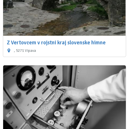
Z Vertovcem v rojstni kraj slovenske himne
, 5271 Vipava