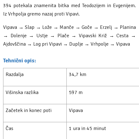
394 potekala znamenita bitka med Teodozijem in Evgenijem.
Iz Vrhpolja gremo nazaj proti Vipavi.
Vipava → Slap → Lože → Manče → Goče → Erzelj → Planina
→ Dolenje → Ustje → Plače → Vipavski Križ → Cesta →
Ajdovščina → Log pri Vipavi → Duplje → Vrhpolje → Vipava
Tehnični opis:
Razdalja
34,7 km
Višinska razlika
597 m
Začetek in konec poti
Vipava
Čas
1 ura in 45 minut