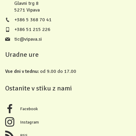
Glavni trg 8
5271 Vipava
+386 5 368 70 41
+386 51 215 226
tic@vipava.si
Uradne ure
Vse dni v tednu:
od 9.00 do 17.00
Ostanite v stiku z nami
Facebook
Instagram
RSS