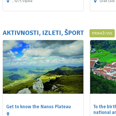
, 5271 Vipava
Grad Lože
AKTIVNOSTI, IZLETI, ŠPORT
PRIKAŽI VSE
Get to know the Nanos Plateau
To the bir
national 