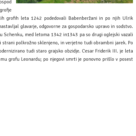
gospod
grofje
kih grofih leta 1242 podedovali Babenberžani in po njih Ulrik
nastavljal glavarje, odgovorne za gospodarsko upravo in sodstvo.
erju Schenku, med letoma 1342 in1343 pa so drugi oglejski vazali
i strani polkrožno sklenjeno, in verjetno tudi obrambni jarek. Po
rnizirano tudi staro grajsko obzidje. Cesar Friderik III. je leta
mu grofu Leonardu; po njegovi smrti je ponovno prišlo v posest