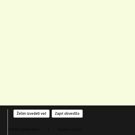
Želim izvedeti več
Zapri obvestilo
Politika piškotkov
|
Kazalo strani