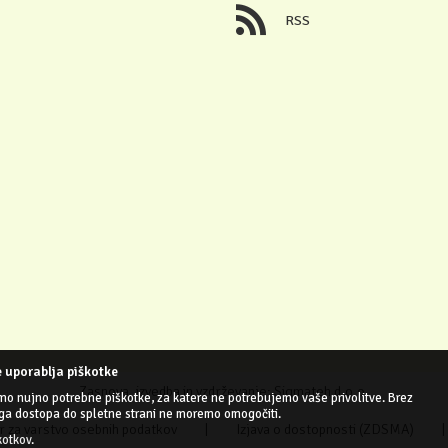
RSS
 uporablja piškotke
Zasnova, izvedba in vzdrževanje: Sigmateh d.o.o.
mo nujno potrebne piškotke, za katere ne potrebujemo vaše privolitve. Brez
ga dostopa do spletne strani ne moremo omogočiti.
 za varstvo osebnih podatkov
|
Izjava o dostopnosti (ZDSMA)
|
kotkov
.