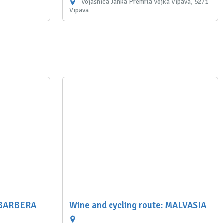
Vojašnica Janka Premrla Vojka Vipava, 5271
Vipava
: BARBERA
Wine and cycling route: MALVASIA