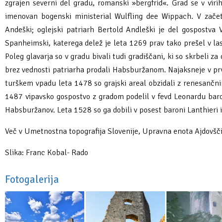
zgrajen severni del gradu, romanski »bergfrid«. Grad se v viri
Fotogalerija
Ideja za izlet
Raziskuj Vipavo s pomočjo vitezov Vipavskih
Pomembni kontakti
Zelena Vipava
imenovan bogenski ministerial Wulfling dee Wippach. V začetk
Andeški; oglejski patriarh Bertold Andleški je del gospostva
Zasebno doživetje lova na tartufe
Pogosta vprašanja
Trajnostna mobilnost
Spanheimski, katerega delež je leta 1269 prav tako prešel v las
Poleg glavarja so v gradu bivali tudi gradiščani, ki so skrbeli
Novičke
brez vednosti patriarha prodali Habsburžanom. Najaksneje v prvi 
turškem vpadu leta 1478 so grajski areal obzidali z renesančnim 
Publikacije
1487 vipavsko gospostvo z gradom podelil v fevd Leonardu baro
Habsburžanov. Leta 1528 so ga dobili v posest baroni Lanthieri in
Projekti
Več v Umetnostna topografija Slovenije, Upravna enota Ajdovšč
Poslovne strani
Slika: Franc Kobal- Rado
Fotogalerija