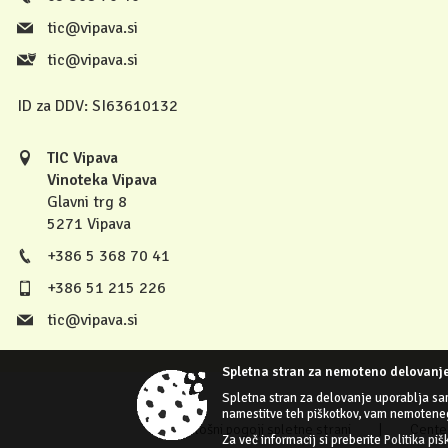
tic@vipava.si
tic@vipava.si
ID za DDV:
SI63610132
TIC Vipava
Vinoteka Vipava
Glavni trg 8
5271 Vipava
+386 5 368 70 41
+386 51 215 226
tic@vipava.si
Spletna stran za nemoteno delovanje
Spletna stran za delovanje uporablja sa
namestitve teh piškotkov, vam nemotene
Splošni pogoji spletne strani
|
Center
Za več informacij si preberite
Politika piš