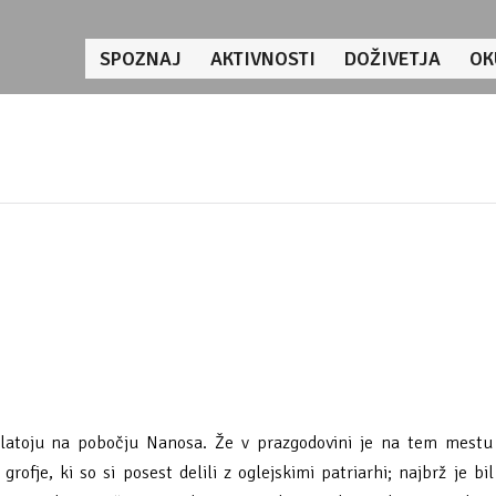
SPOZNAJ
AKTIVNOSTI
DOŽIVETJA
OK
latoju na pobočju Nanosa. Že v prazgodovini je na tem mestu
ofje, ki so si posest delili z oglejskimi patriarhi; najbrž je bil