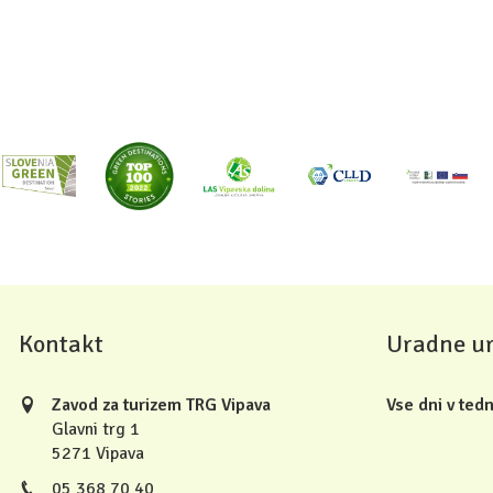
Kontakt
Uradne u
Zavod za turizem TRG Vipava
Vse dni v tedn
Glavni trg 1
5271 Vipava
05 368 70 40