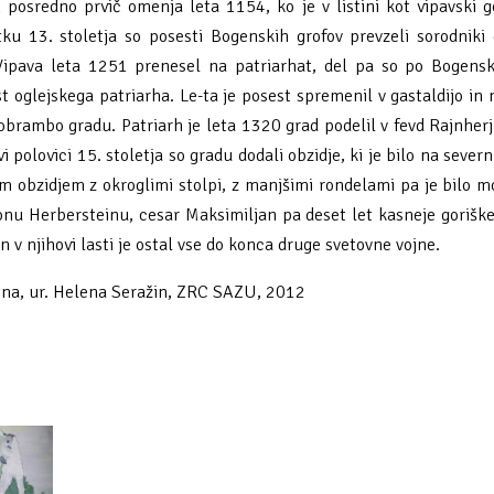
h posredno prvič omenja leta 1154, ko je v listini kot vipavski 
u 13. stoletja so posesti Bogenskih grofov prevzeli sorodniki 
 Vipava leta 1251 prenesel na patriarhat, del pa so po Bogens
t oglejskega patriarha. Le-ta je posest spremenil v gastaldijo in 
 za obrambo gradu. Patriarh je leta 1320 grad podelil v fevd Rajnh
polovici 15. stoletja so gradu dodali obzidje, ki je bilo na severn
obzidjem z okroglimi stolpi, z manjšimi rondelami pa je bilo mode
nu Herbersteinu, cesar Maksimiljan pa deset let kasneje goriške
 v njihovi lasti je ostal vse do konca druge svetovne vojne.
ina, ur. Helena Seražin, ZRC SAZU, 2012