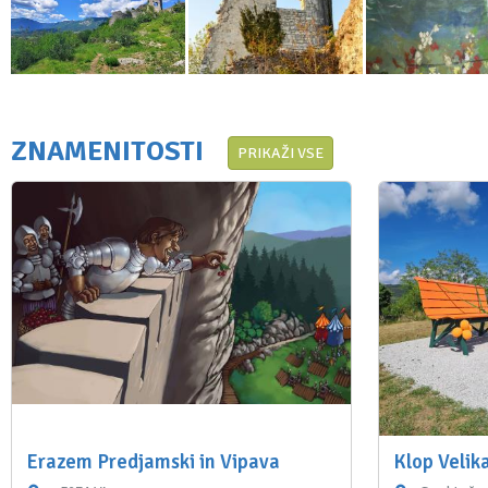
ZNAMENITOSTI
PRIKAŽI VSE
Erazem Predjamski in Vipava
Klop Velik