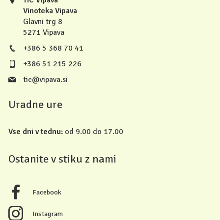
TIC Vipava
Vinoteka Vipava
Glavni trg 8
5271 Vipava
+386 5 368 70 41
+386 51 215 226
tic@vipava.si
Uradne ure
Vse dni v tednu:
od 9.00 do 17.00
Ostanite v stiku z nami
Facebook
Instagram