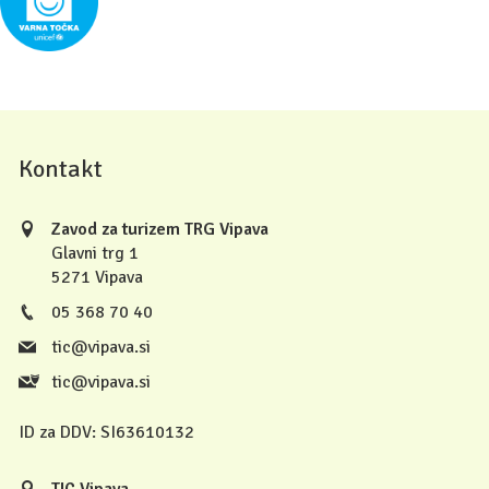
Kontakt
Zavod za turizem TRG Vipava
Glavni trg 1
5271 Vipava
05 368 70 40
tic@vipava.si
tic@vipava.si
ID za DDV:
SI63610132