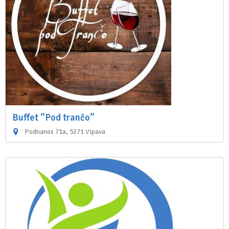
Buffet “Pod trančo”
Podnanos 71a, 5271 Vipava