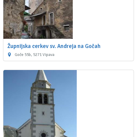
Župnijska cerkev sv. Andreja na Gočah
Goče 55b, 5271 Vipava