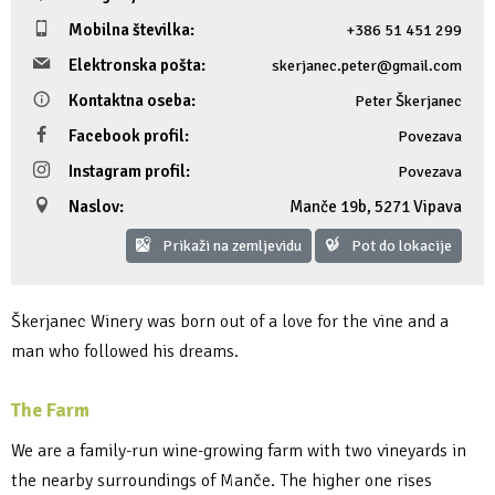
Mobilna številka:
+386 51 451 299
Fotogalerija
Ideja za izlet
Raziskuj Vipavo s pomočjo vitezov Vipavskih
Pomembni kontakti
Zelena Vipava
Elektronska pošta:
skerjanec.peter@gmail.com
Zasebno doživetje lova na tartufe
Pogosta vprašanja
Trajnostna mobilnost
Kontaktna oseba:
Peter Škerjanec
Facebook profil:
Povezava
Novičke
Instagram profil:
Povezava
Publikacije
Naslov:
Manče 19b
,
5271 Vipava
Prikaži na zemljevidu
Pot do lokacije
Projekti
Poslovne strani
Škerjanec Winery was born out of a love for the vine and a
man who followed his dreams.
The Farm
We are a family-run wine-growing farm with two vineyards in
the nearby surroundings of Manče. The higher one rises