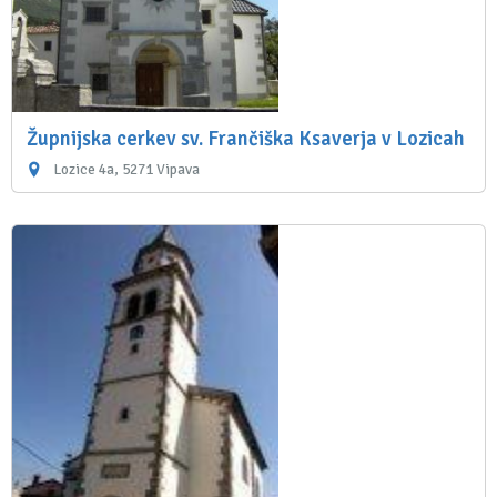
Župnijska cerkev sv. Frančiška Ksaverja v Lozicah
Lozice 4a, 5271 Vipava