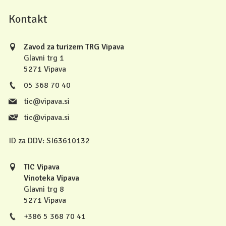
Kontakt
Zavod za turizem TRG Vipava
Glavni trg 1
5271 Vipava
05 368 70 40
tic@vipava.si
tic@vipava.si
ID za DDV:
SI63610132
TIC Vipava
Vinoteka Vipava
Glavni trg 8
5271 Vipava
+386 5 368 70 41