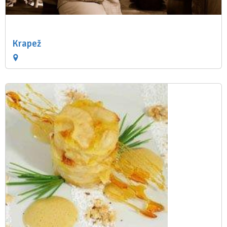
Krapež