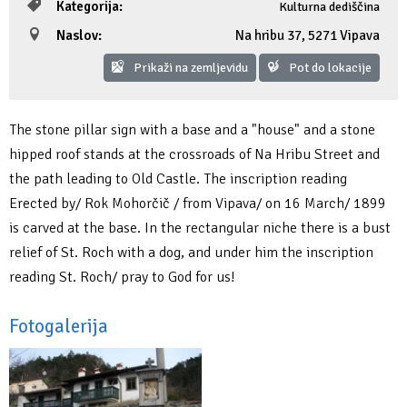
Kategorija:
Kulturna dediščina
Fotogalerija
Ideja za izlet
Raziskuj Vipavo s pomočjo vitezov Vipavskih
Pomembni kontakti
Zelena Vipava
Naslov:
Na hribu 37
,
5271 Vipava
Prikaži na zemljevidu
Pot do lokacije
Zasebno doživetje lova na tartufe
Pogosta vprašanja
Trajnostna mobilnost
Novičke
The stone pillar sign with a base and a "house" and a stone
hipped roof stands at the crossroads of Na Hribu Street and
Publikacije
the path leading to Old Castle. The inscription reading
Erected by/ Rok Mohorčič / from Vipava/ on 16 March/ 1899
Projekti
is carved at the base. In the rectangular niche there is a bust
relief of St. Roch with a dog, and under him the inscription
Poslovne strani
reading St. Roch/ pray to God for us!
Fotogalerija