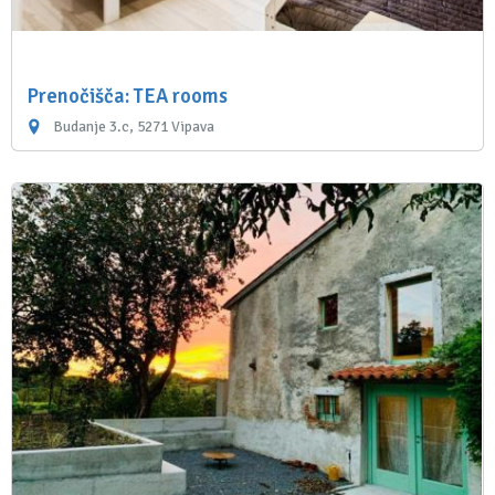
Prenočišča: TEA rooms
Budanje 3.c, 5271 Vipava