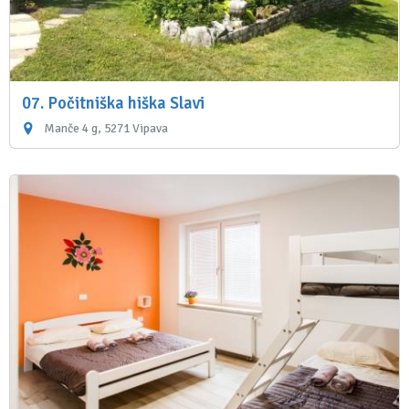
07. Počitniška hiška Slavi
Manče 4 g, 5271 Vipava