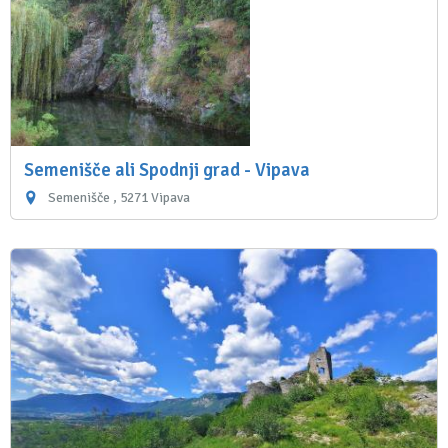
Semenišče ali Spodnji grad - Vipava
Semenišče , 5271 Vipava