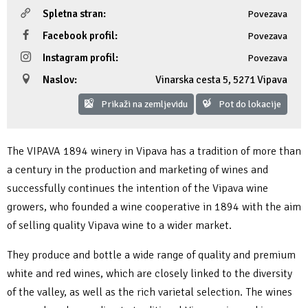
Spletna stran:
Povezava
Fotogalerija
Ideja za izlet
Raziskuj Vipavo s pomočjo vitezov Vipavskih
Pomembni kontakti
Zelena Vipava
Facebook profil:
Povezava
Zasebno doživetje lova na tartufe
Pogosta vprašanja
Trajnostna mobilnost
Instagram profil:
Povezava
Naslov:
Vinarska cesta 5
,
5271 Vipava
Novičke
Prikaži na zemljevidu
Pot do lokacije
Publikacije
The VIPAVA 1894 winery in Vipava has a tradition of more than
Projekti
a century in the production and marketing of wines and
successfully continues the intention of the Vipava wine
Poslovne strani
growers, who founded a wine cooperative in 1894 with the aim
of selling quality Vipava wine to a wider market.
They produce and bottle a wide range of quality and premium
white and red wines, which are closely linked to the diversity
of the valley, as well as the rich varietal selection. The wines