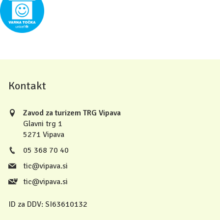
Kontakt
Zavod za turizem TRG Vipava
Glavni trg 1
5271 Vipava
05 368 70 40
tic@vipava.si
tic@vipava.si
ID za DDV:
SI63610132